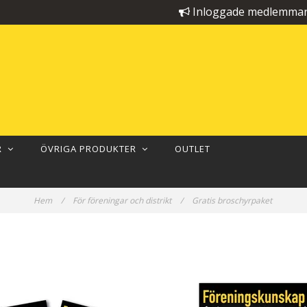
Inloggade medlemmar 
ER
ÖVRIGA PRODUKTER
OUTLET
Hem
/
För föreningar och distrikt
/
Gratis broschyrpaket