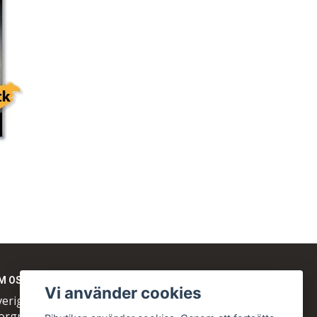
-
PACK
M OSS
Vi använder cookies
veriges Biodlares Riksförbund
orgmästaregatan 26