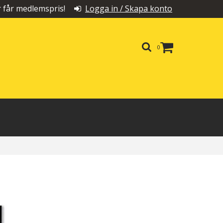
får medlemspris!
Logga in / Skapa konto
0