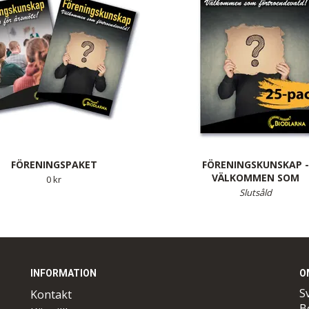
FÖRENINGSPAKET
FÖRENINGSKUNSKAP 
VÄLKOMMEN SOM
0 kr
FÖRTROENDEVALD! - 25-
Slutsåld
INFORMATION
O
S
Kontakt
B