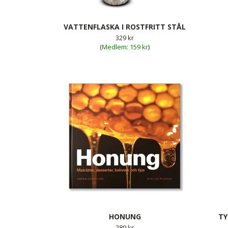
VATTENFLASKA I ROSTFRITT STÅL
329 kr
(
159 kr
)
HONUNG
TY
289 kr