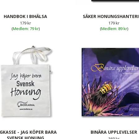
HANDBOK I BIHÄLSA
SÄKER HONUNGSHANTER
179 kr
179 kr
(
79 kr
)
(
89 kr
)
GKASSE - JAG KÖPER BARA
BINÄRA UPPLEVELSER
SVENSK HONUNG
369 kr