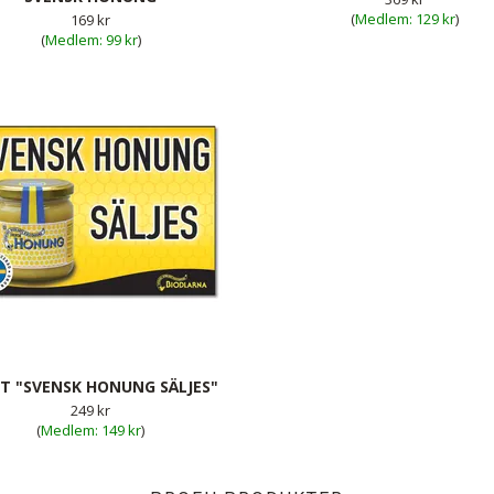
(
129 kr
)
169 kr
(
99 kr
)
T "SVENSK HONUNG SÄLJES"
249 kr
(
149 kr
)