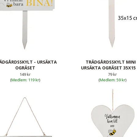
ÄDGÅRDSSKYLT - URSÄKTA
TRÄDGÅRDSSKYLT MINI 
OGRÄSET
URSÄKTA OGRÄSET 35X15
149 kr
79 kr
(
119 kr
)
(
59 kr
)