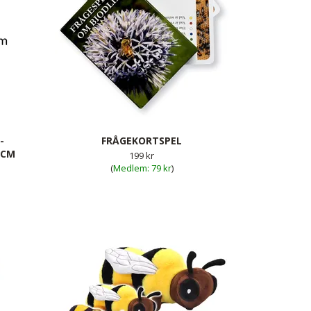
-
FRÅGEKORTSPEL
 CM
199 kr
(
79 kr
)