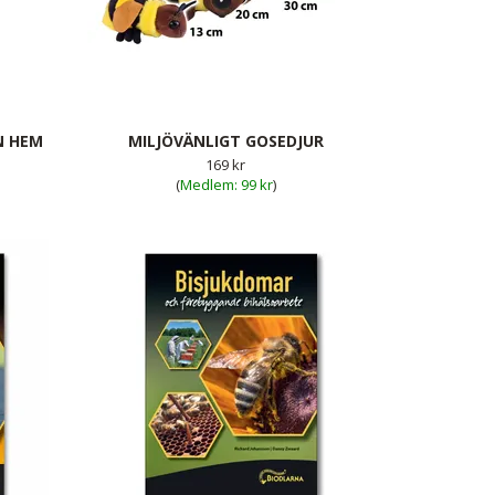
N HEM
MILJÖVÄNLIGT GOSEDJUR
169 kr
(
99 kr
)