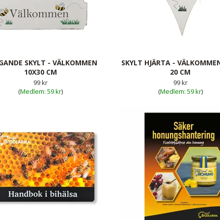
GANDE SKYLT - VÄLKOMMEN
SKYLT HJÄRTA - VÄLKOMME
10X30 CM
20 CM
99 kr
99 kr
(
59 kr
)
(
59 kr
)