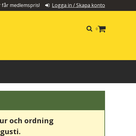
får medlemspris!
Logga in / Skapa konto
0
tur och ordning
gusti.