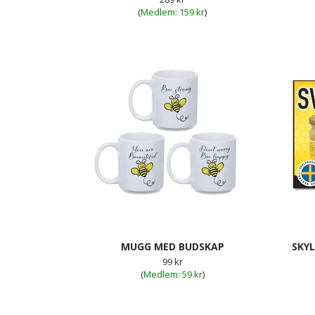
(
159 kr
)
MUGG MED BUDSKAP
SKYL
99 kr
(
59 kr
)