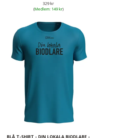
329 kr
(
149 kr
)
BLÅ T-SHIRT - DIN LOKALA BIODLARE -