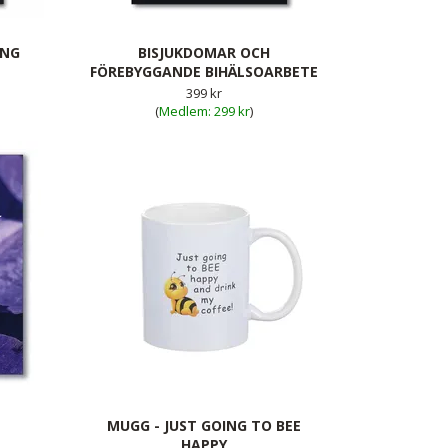
ING
BISJUKDOMAR OCH
FÖREBYGGANDE BIHÄLSOARBETE
399 kr
(
299 kr
)
MUGG - JUST GOING TO BEE
HAPPY