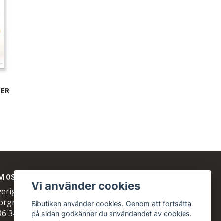
TER
M OSS
Vi använder cookies
veriges Biodlares Riksförbund
orgmästaregatan 26
Bibutiken använder cookies. Genom att fortsätta
96 34 Skänninge
på sidan godkänner du användandet av cookies.