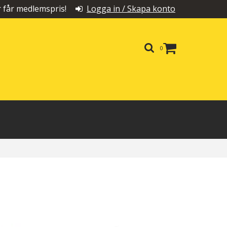
får medlemspris!
Logga in / Skapa konto
0