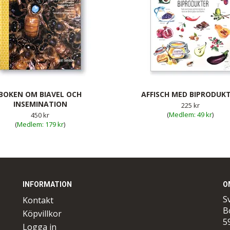
BOKEN OM BIAVEL OCH
AFFISCH MED BIPRODUK
INSEMINATION
225 kr
(
49 kr
)
450 kr
(
179 kr
)
INFORMATION
O
S
Kontakt
B
Köpvillkor
5
Logga in