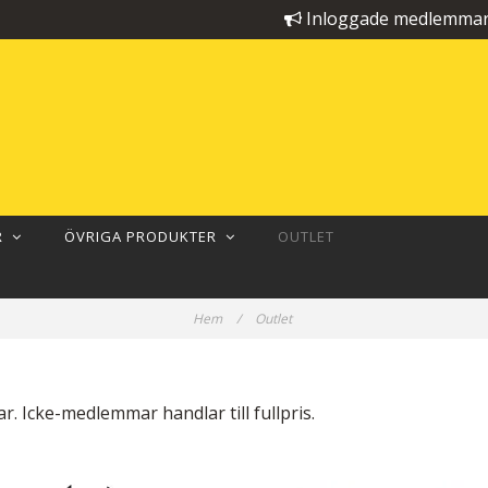
Inloggade medlemmar 
ER
ÖVRIGA PRODUKTER
OUTLET
Hem
/
Outlet
. Icke-medlemmar handlar till fullpris.