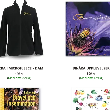
CKA I MICROFLEECE - DAM
BINÄRA UPPLEVELSER
449 kr
369 kr
(
259 kr
)
(
129 kr
)