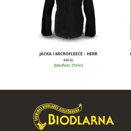
JACKA I MICROFLEECE - HERR
449 kr
(
259 kr
)