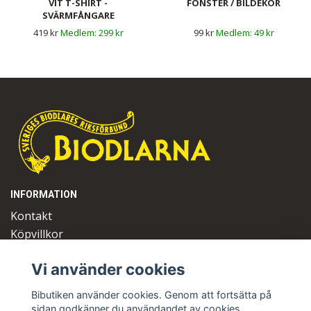
VIT T-SHIRT -
FÖNSTER / BILDEKOR
SVÄRMFÅNGARE
419 kr
299 kr
99 kr
49 kr
INFORMATION
Kontakt
Köpvillkor
Logga in
Vi använder cookies
OM OSS
Bibutiken använder cookies. Genom att fortsätta på
Sveriges Biodlares Riksförbund
sidan godkänner du användandet av cookies.