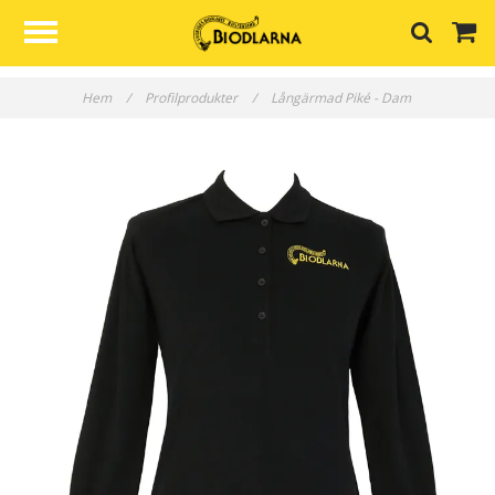
Hem
/
Profilprodukter
/
Långärmad Piké - Dam