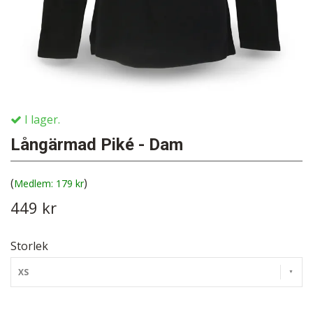
I lager.
Långärmad Piké - Dam
(
)
179 kr
449 kr
Storlek
XS