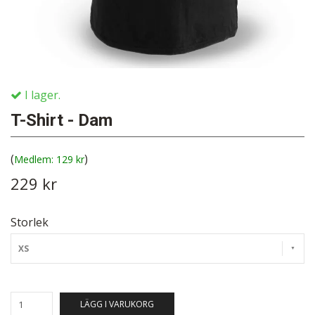
I lager.
T-Shirt - Dam
(
)
129 kr
229 kr
Storlek
XS
LÄGG I VARUKORG