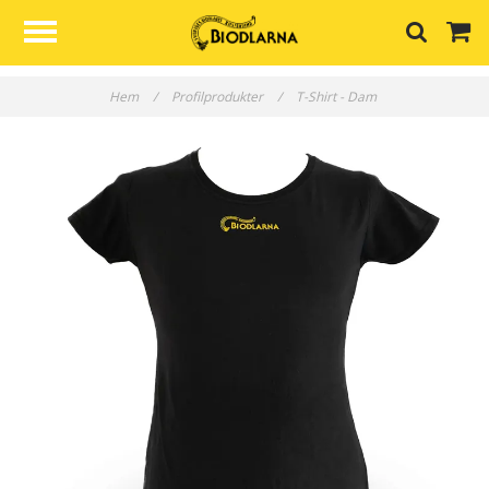
Hem
/
Profilprodukter
/
T-Shirt - Dam