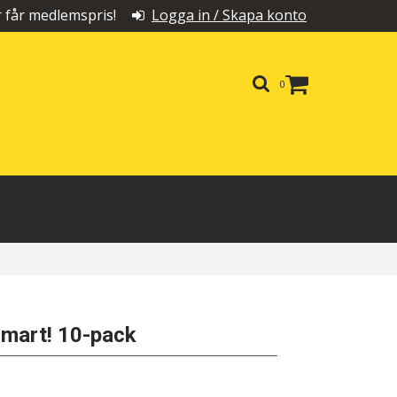
får medlemspris!
Logga in / Skapa konto
0
Smart! 10-pack