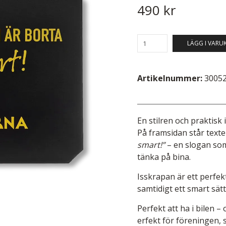
490 kr
LÄGG I VARU
Artikelnummer:
3005
En stilren och praktisk
På framsidan står text
smart!”
– en slogan som 
tänka på bina.
Isskrapan är ett perfe
samtidigt ett smart sät
Perfekt att ha i bilen –
erfekt för föreningen, s