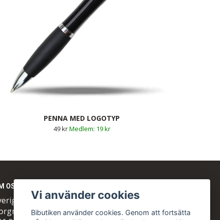
PENNA MED LOGOTYP
49 kr
19 kr
M OSS
Vi använder cookies
veriges Biodlares Riksförbund
orgmästaregatan 26
Bibutiken använder cookies. Genom att fortsätta