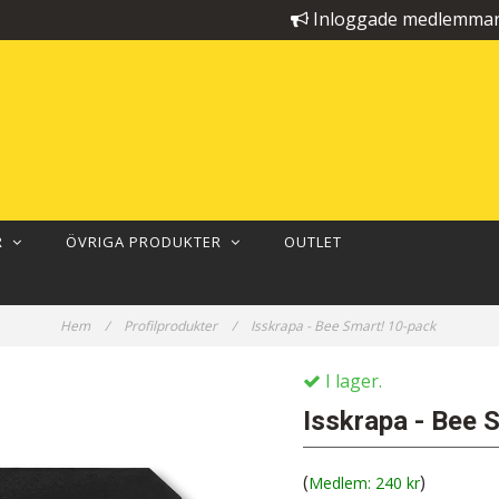
Inloggade medlemmar 
ER
ÖVRIGA PRODUKTER
OUTLET
Hem
/
Profilprodukter
/
Isskrapa - Bee Smart! 10-pack
I lager.
Isskrapa - Bee 
(
)
240 kr