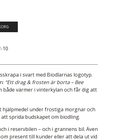
KORG
2-10
 isskrapa i svart med Biodlarnas logotyp.
en:
“Ett drag & frosten är borta – Bee
både värmer i vinterkylan och får dig att
kt hjälpmedel under frostiga morgnar och
t att sprida budskapet om biodling.
 och i reservbilen – och i grannens bil. Även
om present till kunder eller att dela ut vid