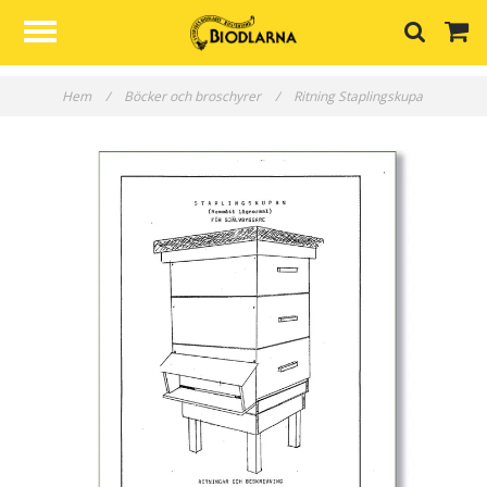
Hem
/
Böcker och broschyrer
/
Ritning Staplingskupa