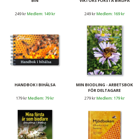
BIN
VIKTORS FÖRSTA BIKUPA
249 kr
149 kr
249 kr
169 kr
HANDBOK I BIHÄLSA
MIN BIODLING - ARBETSBOK
FÖR DELTAGARE
179 kr
79 kr
279 kr
179 kr