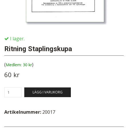
I lager.
Ritning Staplingskupa
(
)
30 kr
60 kr
LÄGG I VARUKORG
Artikelnummer:
20017