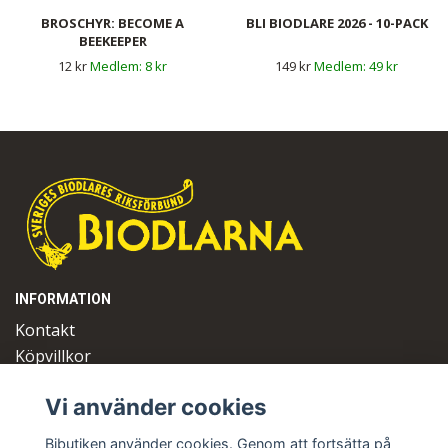
BROSCHYR: BECOME A
BLI BIODLARE 2026 - 10-PACK
BEEKEEPER
12 kr
8 kr
149 kr
49 kr
INFORMATION
Kontakt
Köpvillkor
Logga in
Vi använder cookies
OM OSS
Bibutiken använder cookies. Genom att fortsätta på