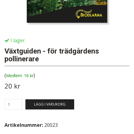
I lager.
Växtguiden - för trädgårdens
pollinerare
(
)
16 kr
20 kr
LÄGG I VARUKORG
Artikelnummer:
20023