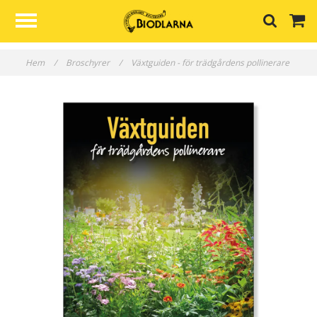
Hem
/
Broschyrer
/
Växtguiden - för trädgårdens pollinerare