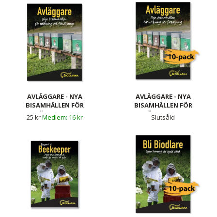
AVLÄGGARE - NYA
AVLÄGGARE - NYA
BISAMHÄLLEN FÖR
BISAMHÄLLEN FÖR
UTÖKNING OCH
UTÖKNING OCH
25 kr
16 kr
Slutsåld
FÖRSÄLJNING
FÖRSÄLJNING 10-PACK