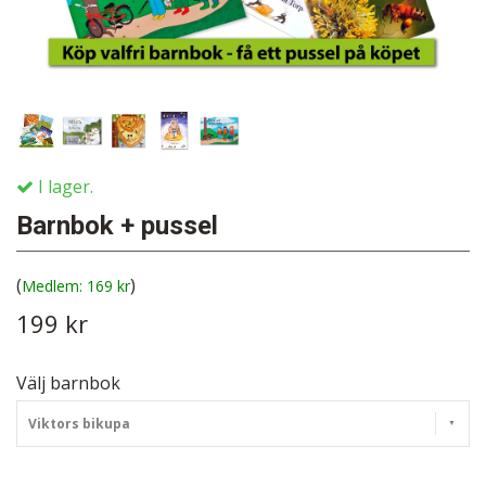
I lager.
Barnbok + pussel
(
)
169 kr
199 kr
Välj barnbok
Viktors bikupa