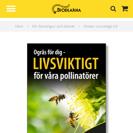
Hem
/
För föreningar och distrikt
/
Poster: Livsviktigt A3