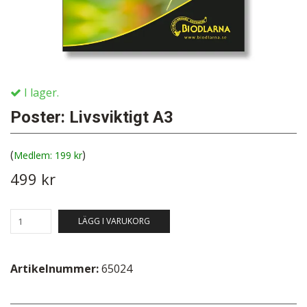
I lager.
Poster: Livsviktigt A3
(
)
199 kr
499 kr
LÄGG I VARUKORG
Artikelnummer:
65024