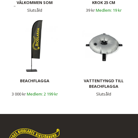
VÄLKOMMEN SOM
KROK 25 CM
FÖRTROENDEVALD! - 25-
Slutsåld
39 kr
19 kr
PACK
BEACHFLAGGA
VATTENTYNGD TILL
BEACHFLAGGA
3 000 kr
2 199 kr
Slutsåld