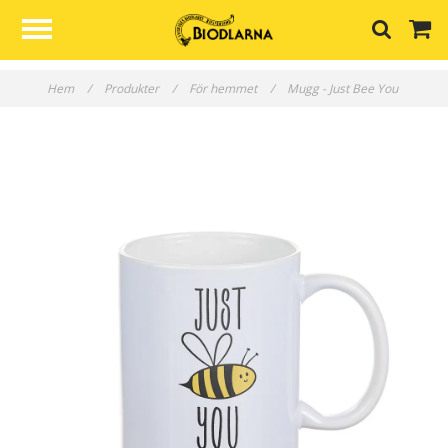
Hem
/
Produkter
/
För hemmet
/
Mugg - Just Bee You