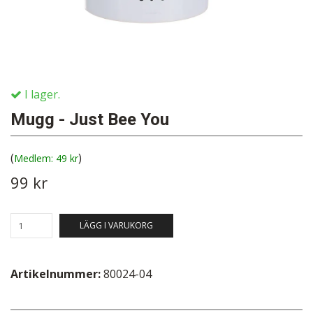
I lager.
Mugg - Just Bee You
(
)
49 kr
99 kr
LÄGG I VARUKORG
Artikelnummer:
80024-04