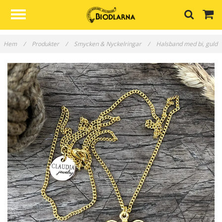
Hem
/
Produkter
/
Smycken & Nyckelringar
/
Halsband med bi, guld