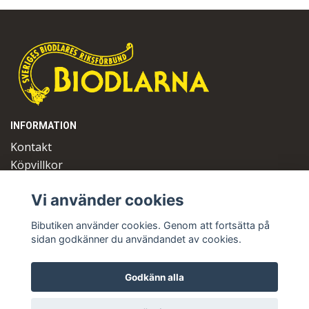
INFORMATION
Kontakt
Köpvillkor
Logga in
Vi använder cookies
OM OSS
Bibutiken använder cookies. Genom att fortsätta på
Sveriges Biodlares Riksförbund
sidan godkänner du användandet av cookies.
Borgmästaregatan 26
596 34 Skänninge
Telefon 0142- 48 20 00
Godkänn alla
E-post:
info@biodlarna.se