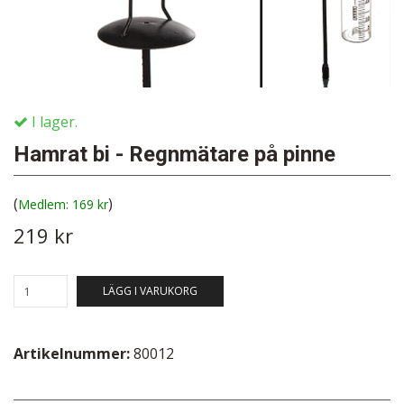
I lager.
Hamrat bi - Regnmätare på pinne
(
)
169 kr
219 kr
LÄGG I VARUKORG
Artikelnummer:
80012