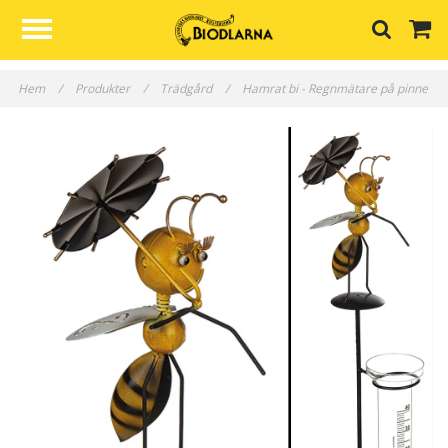
Hem
/
Produkter
/
Trädgård
/
Hamrat bi - Regnmätare på pinne