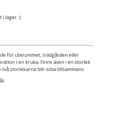
i lager. :(
1
åde för uterummet, trädgården eller
ration i en kruka. Finns även i en storlek
 två storlekarna blir söta tillsammans.
åt