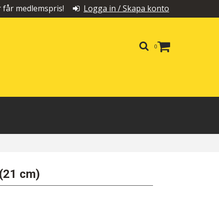
får medlemspris!
Logga in / Skapa konto
0
 (21 cm)