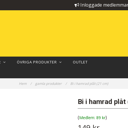
Inloggade medlemmar 
ER
ÖVRIGA PRODUKTER
OUTLET
Hem
/
gamla produkter
/
Bi i hamrad plåt (21 cm)
Bi i hamrad plåt
(
)
89 kr
149 kr